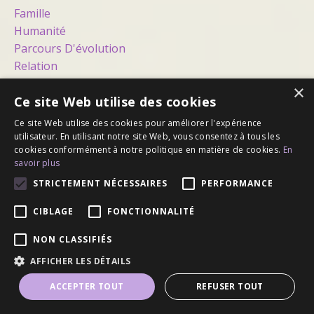
Famille
Humanité
Parcours D'évolution
Relation
Société
×
Terre
Ce site Web utilise des cookies
Ce site Web utilise des cookies pour améliorer l'expérience
utilisateur. En utilisant notre site Web, vous consentez à tous les
cookies conformément à notre politique en matière de cookies.
En
savoir plus
© 2026 Amour et Conscience
STRICTEMENT NÉCESSAIRES
PERFORMANCE
CIBLAGE
FONCTIONNALITÉ
NON CLASSIFIÉS
Accueil
À propos
Enseignements
AFFICHER LES DÉTAILS
Entretiens
Enseignement continu
La Voie du
Maître
Voyages
Calendrier
Blogue
ACCEPTER TOUT
REFUSER TOUT
Contact