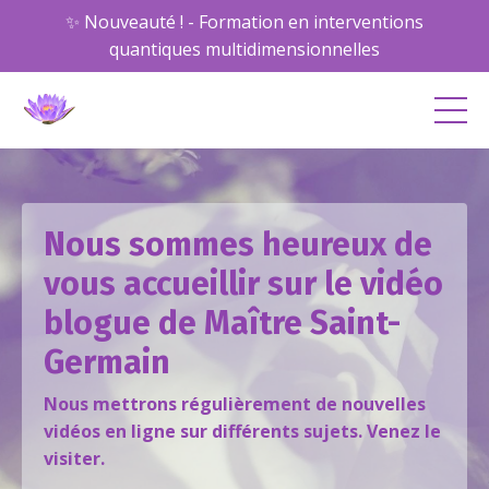
✨ Nouveauté ! - Formation en interventions
quantiques multidimensionnelles
Nous sommes heureux de
vous accueillir sur le vidéo
blogue de Maître Saint-
Germain
Nous mettrons régulièrement de nouvelles
vidéos en ligne sur différents sujets. Venez le
visiter.