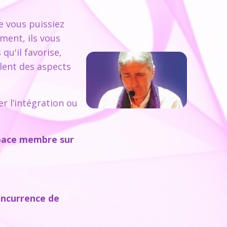
ue vous puissiez
ment, ils vous
u'il favorise,
lent des aspects
r l’intégration ou
space membre sur
.
oncurrence de