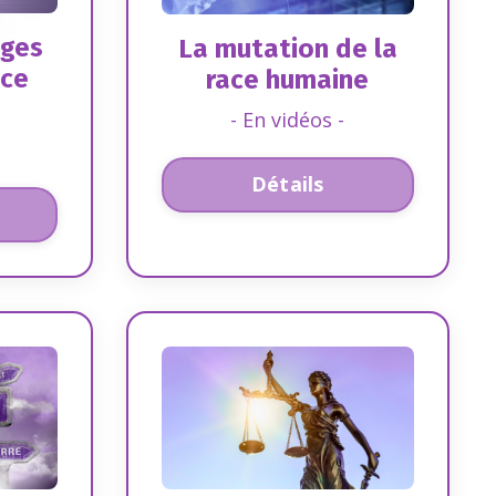
èges
La mutation de la
nce
race humaine
- En vidéos -
Détails