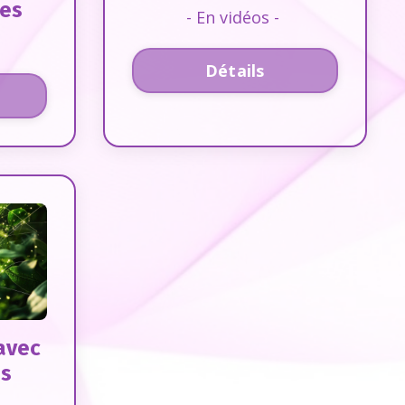
les
- En vidéos -
Détails
 avec
es