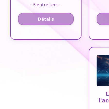
- 5 entretiens -
Détails
L
l'ac