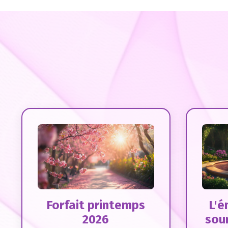
Forfait printemps
L'é
2026
sou