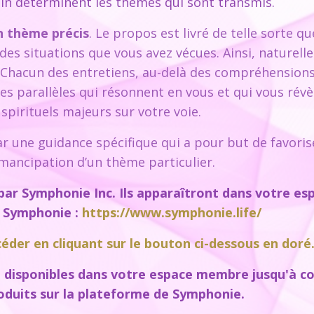
in déterminent les thèmes qui sont transmis.
n thème précis
. Le propos est livré de telle sorte q
es situations que vous avez vécues. Ainsi, naturelle
Chacun des entretiens, au-delà des compréhensions q
 parallèles qui résonnent en vous et qui vous révè
spirituels majeurs sur votre voie.
r une guidance spécifique qui a pour but de favorise
émancipation d’un thème particulier.
 par Symphonie Inc. Ils apparaîtront dans votre e
e Symphonie :
https://www.symphonie.life/
éder en cliquant sur le bouton ci-dessous en doré
t disponibles dans votre espace membre jusqu'à c
oduits
sur la plateforme de Symphonie.