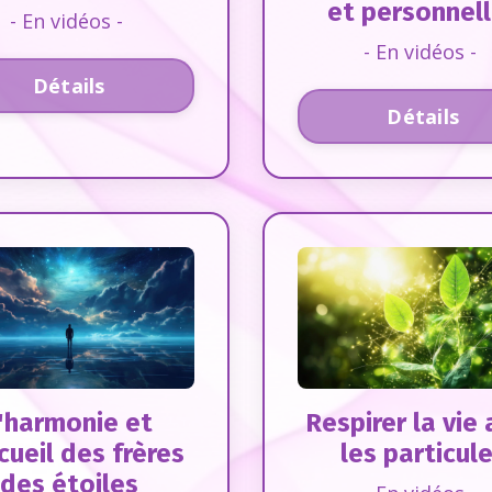
et personnel
- En vidéos -
- En vidéos -
Détails
Détails
'harmonie et
Respirer la vie
cueil des frères
les particul
des étoiles