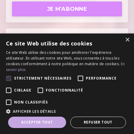
JE M'ABONNE
×
ABONNEMENT MENSUEL - DOLLARS
Ce site Web utilise des cookies
CANADIENS
Ce site Web utilise des cookies pour améliorer l'expérience
13$/mois* + tx
utilisateur. En utilisant notre site Web, vous consentez à tous les
cookies conformément à notre politique en matière de cookies.
En
Tarif fixe, une fois abonné.e
savoir plus
STRICTEMENT NÉCESSAIRES
PERFORMANCE
Un enseignement mensuel à la pleine
CIBLAGE
FONCTIONNALITÉ
lune
Un enseignement mensuel à la nouvelle
NON CLASSIFIÉS
lune
AFFICHER LES DÉTAILS
Deux guidances mensuelles
ACCEPTER TOUT
REFUSER TOUT
Webinaires ponctuels