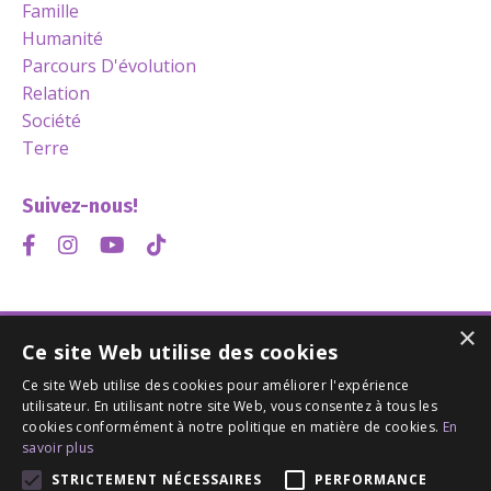
Famille
Humanité
Parcours D'évolution
Relation
Société
Terre
Suivez-nous!
×
Ce site Web utilise des cookies
© 2026 Amour et Conscience
Ce site Web utilise des cookies pour améliorer l'expérience
utilisateur. En utilisant notre site Web, vous consentez à tous les
cookies conformément à notre politique en matière de cookies.
En
savoir plus
Accueil
À propos
Enseignements
STRICTEMENT NÉCESSAIRES
PERFORMANCE