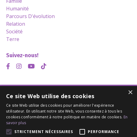
Famille
Humanité
Parcours D'évolution
Relation
Société
Terre
Suivez-nous!
×
Ce site Web utilise des cookies
© 2026 Amour et Conscience
Ce site Web utilise des cookies pour améliorer l'expérience
utilisateur. En utilisant notre site Web, vous consentez à tous les
cookies conformément à notre politique en matière de cookies.
En
savoir plus
Accueil
À propos
Enseignements
STRICTEMENT NÉCESSAIRES
PERFORMANCE