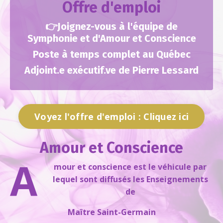
Offre d'emploi
👉Joignez-vous à l'équipe de
Symphonie et d'Amour et Conscience
Poste à temps complet au Québec
Adjoint.e exécutif.ve de Pierre Lessard
Voyez l'offre d'emploi : Cliquez ici
Amour et Conscience
A
mour et conscience est le véhicule par
lequel sont diffusés
les Enseignements
de
Maître Saint-Germain